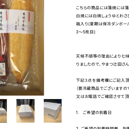
こちらの商品には蒲焼には蒲
白焼には白焼しょうゆとわさ
箱入り(夏期は保冷ダンボー
3〜5枚目)
天候不順等の理由により七
りましたので、やまつ辻田さ
下記３点を備考欄にご記入頂
（要冷蔵商品でございますの
又はお電話でご確認させて頂
1. ご希望の到着日
2．ご希望の到着時間帯 到