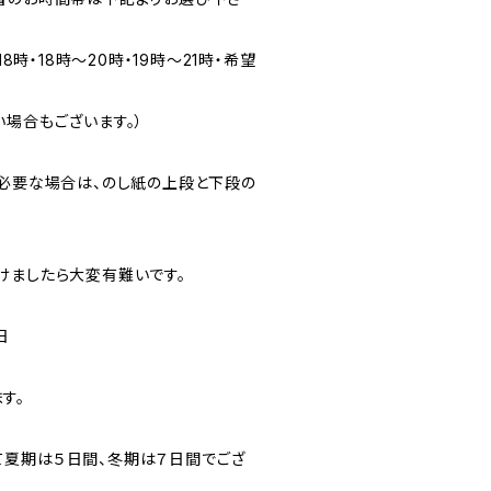
18時・18時～20時・19時～21時・希望
場合もございます。）
が必要な場合は、のし紙の上段と下段の
けましたら大変有難いです。
日
す。
夏期は５日間、冬期は７日間でござ