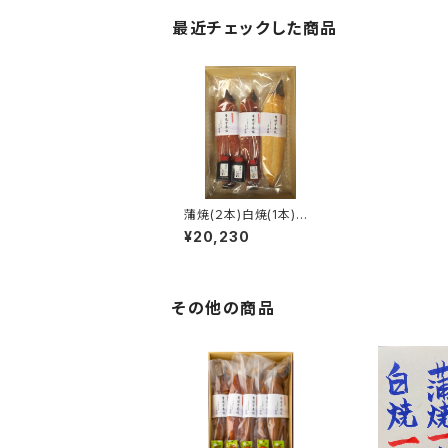
最近チェックした商品
蒲焼(２本)白焼(1本)セ
ット
¥20,230
その他の商品