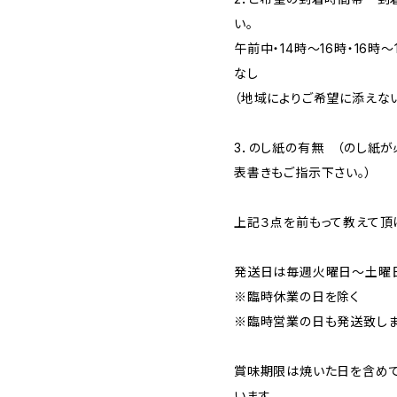
い。
午前中・14時～16時・16時～
なし
（地域によりご希望に添えない
3．のし紙の有無 （のし紙
表書きもご指示下さい。）
上記３点を前もって教えて頂
発送日は毎週火曜日～土曜
※臨時休業の日を除く
※臨時営業の日も発送致しま
賞味期限は焼いた日を含めて
います。