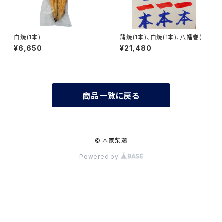
白焼(1本)
蒲焼(1本)、白焼(1本)、八幡巻(1
本)
¥6,650
¥21,480
商品一覧に戻る
© 本家柴藤
Powered by