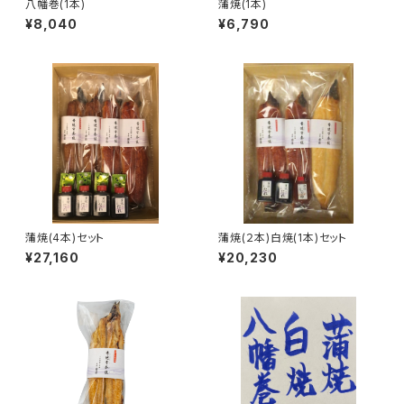
八幡巻(1本)
蒲焼(1本)
¥8,040
¥6,790
蒲焼(4本)セット
蒲焼(２本)白焼(1本)セット
¥27,160
¥20,230